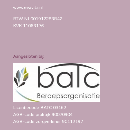
www.evavita.nl
BTW NL001912283B42
KVK 11063176
Aangesloten bij:
Licentiecode BATC 03162
AGB-code praktijk 90070904
AGB-code zorgverlener 90112197