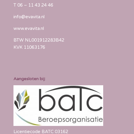
T
06 – 11 43 24 46
info@evavita.nl
www.evavita.nl
BTW NL001912283B42
KVK 11063176
Aangesloten bij:
Licentiecode BATC 03162