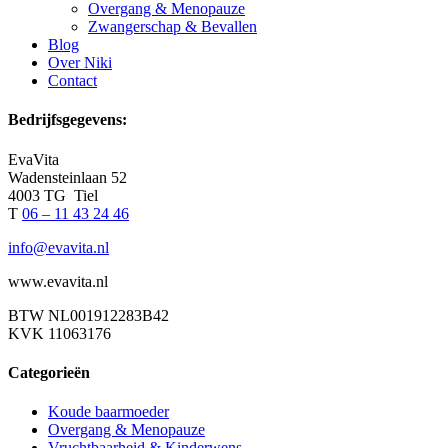
Overgang & Menopauze
Zwangerschap & Bevallen
Blog
Over Niki
Contact
Bedrijfsgegevens:
EvaVita
Wadensteinlaan 52
4003 TG Tiel
T
06 – 11 43 24 46
info@evavita.nl
www.evavita.nl
BTW NL001912283B42
KVK 11063176
Categorieën
Koude baarmoeder
Overgang & Menopauze
Vruchtbaarheid & Kinderwens