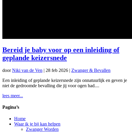
Bereid je baby voor op een inleiding of
geplande keizersnede
door
Niki van de Ven
|
28 feb 2026
|
Zwanger & Bevallen
Een inleiding of geplande keizersnede zijn onnatuurlijk en geven je
niet de gedroomde bevalling die jij voor ogen had....
lees meer...
Pagina’s
Home
Waar ik je bij kan helpen
Zwanger Worden