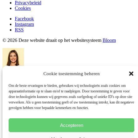
Privacybeleid
Cookies
Facebook
Instagram
RSS
© 2026 Deze website draait op het websitesysteem
Bloom
Cookie toestemming beheren
Dany Williams
Om de beste ervaringen te bieden, gebruiken wij technologieën zoals cookies om
apparaatinformatie op te slaan en/of te raadplegen. Door toestemming te geven voor
Typically replies within an hour
deze technologieën kunnen wij gegevens zoals surfgedrag of unieke ID's op deze site
I will be back soon
verwerken. Als u geen toestemming geeft of uw toestemming intrekt, kan dit negatieve
gevolgen hebben voor bepaalde kenmerken en functies.
Accepteren
Hey there 👋
It’s your friend Dany Williams. How can I help you?