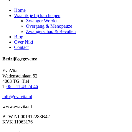
Home
Waar ik je bij kan helpen
Zwanger Worden
Overgang & Menopauze
Zwangerschap & Bevallen
Blog
Over Niki
Contact
Bedrijfsgegevens:
EvaVita
Wadensteinlaan 52
4003 TG Tiel
T
06 – 11 43 24 46
info@evavita.nl
www.evavita.nl
BTW NL001912283B42
KVK 11063176