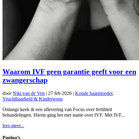
Waarom IVF geen garantie geeft voor een
zwangerschap
door
Niki van de Ven
|
27 feb 2026
|
Koude baarmoeder
,
Vruchtbaarheid & Kinderwens
Onlangs keek ik een aflevering van Focus over fertiliteit
behandelingen. Hierin ging het met name over IVF. Met IVF...
lees meer...
Pagina’s