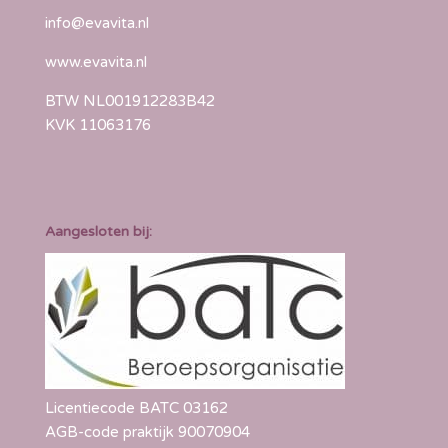
info@evavita.nl
www.evavita.nl
BTW NL001912283B42
KVK 11063176
Aangesloten bij:
Licentiecode BATC 03162
AGB-code praktijk 90070904