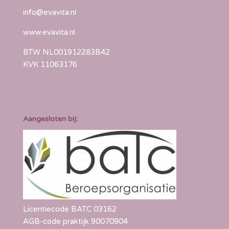
info@evavita.nl
www.evavita.nl
BTW NL001912283B42
KVK 11063176
Aangesloten bij:
Licentiecode BATC 03162
AGB-code praktijk 90070904