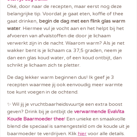
Oké, door naar de recepten, maar eerst nog deze
belangrijke tip. Voordat je gaat eten, koffie of thee
gaat drinken,
begin de dag met een flink glas warm
water
. Hiermee vul je vocht aan en het helpt bij het
afvoeren van afvalstoffen die door je lichaam
verwerkt zijn in de nacht. Waarom warm? Als je net
wakker bent is je lichaam ca. 37,5 graden, neem je
dan een glas koud water, of een koud ontbijt, dan
schrikt je lichaam zich te pletter.
De dag lekker warm beginnen dus! Ik geef je 3
recepten waarmee jij ook eenvoudig meer warmte
toe kunt voegen in de ochtend.
✨ Wil jij je vruchtbaarheidsvuurtje een extra boost
geven? Drink bij je ontbijt de
verwarmende EvaVita
Koude Baarmoeder thee
!
Een unieke en smaakvolle
blend die speciaal is samengesteld om de koude uit je
baarmoeder te verdrijven. Klik
hier
voor alle details.