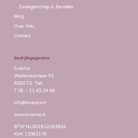
Zwangerschap & Bevallen
Blog
Over Niki
Contact
Bedrijfsgegevens:
EvaVita
Wadensteinlaan 52
4003 TG Tiel
T
06 – 11 43 24 46
info@evavita.nl
www.evavita.nl
BTW NL001912283B42
KVK 11063176