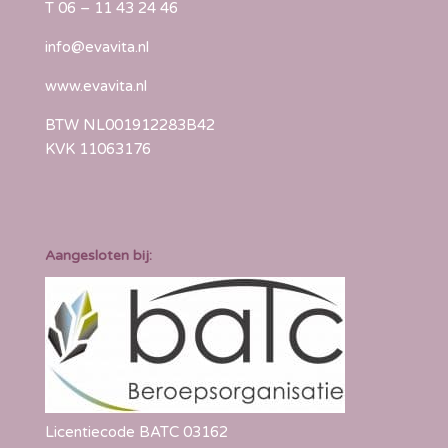
T
06 – 11 43 24 46
info@evavita.nl
www.evavita.nl
BTW NL001912283B42
KVK 11063176
Aangesloten bij:
Licentiecode BATC 03162