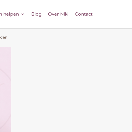
an helpen
Blog
Over Niki
Contact
rden