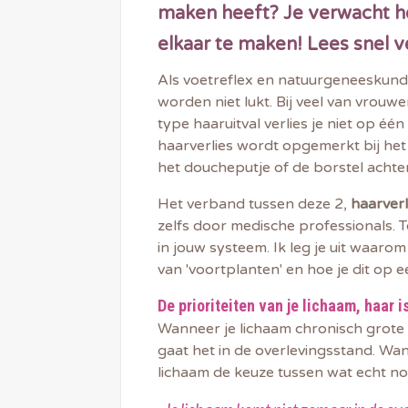
maken heeft?
Je verwacht he
elkaar te maken! Lees snel ver
Als voetreflex en natuurgeneeskundi
worden niet lukt. Bij veel van vrouwe
type haaruitval verlies je niet op é
haarverlies wordt opgemerkt bij he
het doucheputje of de borstel achter
Het verband tussen deze 2,
haarverl
zelfs door medische professionals. 
in jouw systeem. Ik leg je uit waaro
van 'voortplanten' en hoe je dit op 
De prioriteiten van je lichaam, haar is
Wanneer je lichaam chronisch grote 
gaat het in de overlevingsstand. Wa
lichaam de keuze tussen wat echt nod