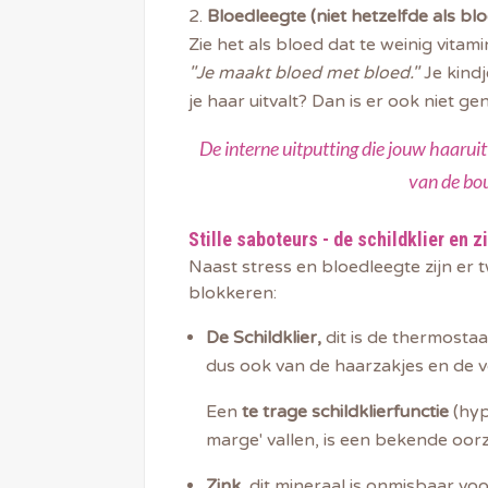
Bloedleegte (niet hetzelfde als b
Zie het als bloed dat te weinig vitam
"Je maakt bloed met bloed."
Je kindj
je haar uitvalt? Dan is er ook niet
De interne uitputting die jouw haaru
van de bo
Stille saboteurs - de schildklier en 
Naast stress en bloedleegte zijn er 
blokkeren:
De Schildklier,
dit is de thermostaa
dus ook van de haarzakjes en de 
Een
te trage schildklierfunctie
(
hyp
marge' vallen, is een bekende oor
Zink,
dit mineraal is onmisbaar voor