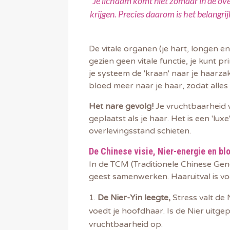
Je lichaam komt niet zomaar in de ove
krijgen. Precies daarom is het belangrij
De vitale organen (je hart, longen en
gezien geen vitale functie, je kunt 
je systeem de 'kraan' naar je haarza
bloed meer naar je haar, zodat alles 
Het nare gevolg!
Je vruchtbaarheid w
geplaatst als je haar. Het is een 'lu
overlevingsstand schieten.
De Chinese visie, Nier-energie en bl
In de TCM (Traditionele Chinese Ge
geest samenwerken. Haaruitval is voo
De Nier-Yin leegte,
Stress valt de N
voedt je hoofdhaar. Is de Nier uitge
vruchtbaarheid op.