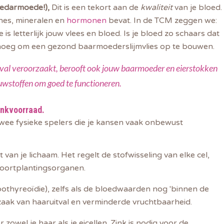
loedarmoede!),
Dit is een tekort aan de
kwaliteit
van je bloed.
ines, mineralen en
hormonen
bevat. In de TCM zeggen we:
e is letterlijk jouw vlees en bloed. Is je bloed zo schaars dat
 genoeg om een gezond baarmoederslijmvlies op te bouwen.
itval veroorzaakt, berooft ook jouw baarmoeder en eierstokken
uwstoffen om goed te functioneren.
zinkvoorraad.
twee fysieke spelers die je kansen vaak onbewust
t van je lichaam. H
et regelt de stofwisseling van
elke cel
,
voortplantingsorganen.
othyreoïdie)
, zelfs als de bloedwaarden nog 'binnen de
zaak van haaruitval en verminderde vruchtbaarheid.
 zowel je haar als je eicellen. Zink is nodig voor de