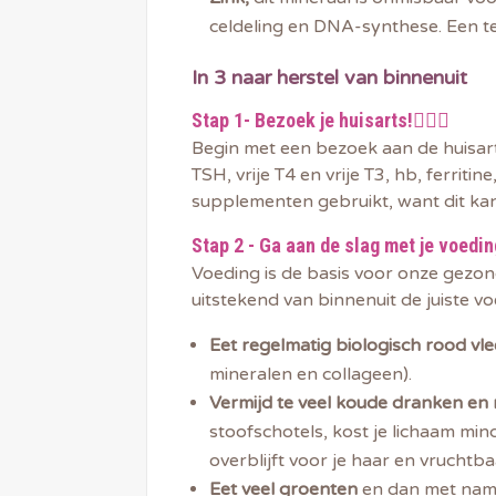
celdeling en DNA-synthese. Een tek
In 3 naar herstel van binnenuit
Stap 1- Bezoek je huisarts!👩🏻‍⚕️
Begin met een bezoek aan de huisart
TSH, vrije T4 en vrije T3, hb, ferritin
supplementen gebruikt, want dit kan
Stap 2 - Ga aan de slag met je voedin
Voeding is de basis voor onze gezon
uitstekend van binnenuit de juiste v
Eet regelmatig biologisch rood vle
mineralen en collageen).
Vermijd te veel koude dranken en
stoofschotels, kost je lichaam mi
overblijft voor je haar en vruchtba
Eet veel groenten
en dan met name