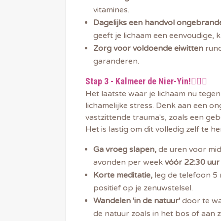
vitamines.
Dagelijks een handvol ongebran
geeft je lichaam een eenvoudige, k
Zorg voor voldoende eiwitten
rund
garanderen.
Stap 3 - Kalmeer de Nier-Yin!
🧘🏽‍♀️
Het laatste waar je lichaam nu tege
lichamelijke stress. Denk aan een o
vastzittende trauma's, zoals een geb
Het is lastig om dit volledig zelf te 
Ga vroeg slapen,
de uren voor mid
avonden per week
vóór 22:30 uur
Korte meditatie,
leg de telefoon 5 
positief op je zenuwstelsel.
Wandelen 'in de natuur'
door te wa
de natuur zoals in het bos of aan 