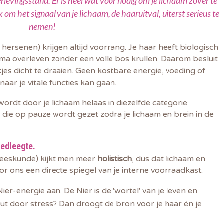
rlevingsstand. Er is heel wat voor nodig om je lichaam zover te
k om het signaal van je lichaam, de haaruitval, uiterst serieus te
nemen!
 hersenen) krijgen altijd voorrang. Je haar heeft biologisch
prima overleven zonder een volle bos krullen. Daarom besluit
kjes dicht te draaien. Geen kostbare energie, voeding of
naar je vitale functies kan gaan.
ordt door je lichaam helaas in diezelfde categorie
xe' die op pauze wordt gezet zodra je lichaam en brein in de
oedleegte.
neeskunde) kijkt men meer
holistisch
, dus dat lichaam en
r ons een directe spiegel van je interne voorraadkast.
ier-energie aan. De Nier is de 'wortel' van je leven en
put door stress? Dan droogt de bron voor je haar én je