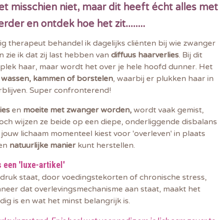
t misschien niet, maar dit heeft écht alles met
der en ontdek hoe het zit........
g therapeut behandel ik dagelijks cliënten bij wie zwanger
n zie ik dat zij last hebben van
diffuus haarverlies
. Bij dit
én plek haar, maar wordt het over je hele hoofd dunner.
Het
t
wassen, kammen of borstelen
, waarbij er plukken haar in
blijven. S
uper confronterend!
ies
en
moeite met zwanger worden,
wordt vaak gemist,
Toch wijzen ze beide op een diepe, onderliggende disbalans
m jouw lichaam momenteel kiest voor 'overleven' in plaats
een
natuurlijke manier
kunt herstellen.
 een 'luxe-artikel'
druk staat, door voedingstekorten of chronische stress,
nneer dat overlevingsmechanisme aan staat, maakt het
ig is en wat het minst belangrijk is.