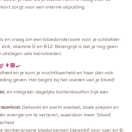
ort zorgt voor een interne uitputting.
s en v
raag om een bloedonderzoek voor je schildklier:
e, zink, vitamine D en B12. Belangrijk is dat je nog geen
 uitslagen vals beïnvloeden.
g! 👩🏼‍🍳
dheid en je kunt je vruchtbaarheid en haar dan ook
oeding geven. Het begint bij het voeden van je bloed!
es
, en integreer dagelijks bottenbouillon (rijk aan
 rauwkost
. Gekookt en warm voedsel, zoals soepen en
nder energie om te verteren, waardoor meer 'bloed'
arheid.
 donkergroene bladgroenten (gewokt) voor ijzer en B-