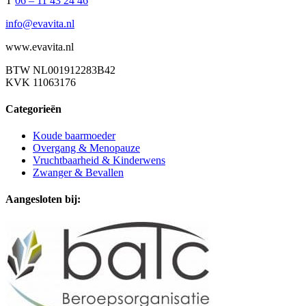
T
06 – 11 43 24 46
info@evavita.nl
www.evavita.nl
BTW NL001912283B42
KVK 11063176
Categorieën
Koude baarmoeder
Overgang & Menopauze
Vruchtbaarheid & Kinderwens
Zwanger & Bevallen
Aangesloten bij: