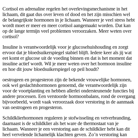
Cortisol en adrenaline regelen het overlevingsmechanisme in het
lichaam, dit gaat dus over leven of dood en het zijn misschien wel
de belangrijkste hormonen in je lichaam. Wanneer je veel stress hebt
wordt moet er meer en meer cortisol aangemaakt worden. Dat kan
op de lange termijn veel problemen veroorzaken. Meer weten over
cortisol?
Insuline is verantwoordelijk voor je glucosehuishouding en zorgt
ervoor dat je bloedsuikerspiegel stabiel blijft. Iedere keer als jij wat
eet komt er glucose uit de voeding binnen en dat is het moment dat
insuline actief wordt. Wil je meer weten over het hormoon insuline
en hoe dit jouw bloedsuikerspiegel op peil houdt?
oestrogeen en progesteron zijn de bekende vrouwelijke hormonen,
ook wel geslachtshormonen genoemd, die verantwoordelijk zijn
voor de voortplanting en hebben allerlei ondersteunende functies bij
andere processen. Een verstoorde hormoonbalans, rond de overgang
bijvoorbeeld, wordt vaak veroorzaak door verstoring in de aanmaak
van oestrogeen en progesteron.
Schildklierhormonen reguleren je stofwisseling en vetverbranding,
daarnaast is de schildklier als het ware de thermostaat van je
lichaam. Wanneer je een verstoring aan de schildklier hebt kan dit
heel vervelende lichamelijk klachten geven. Zo’n verstoring kan